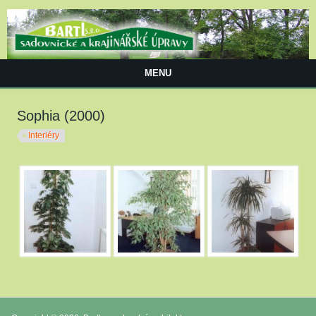
Přejít k hlavnímu obsahu
MENU
Sophia (2000)
Interiéry
image_39.jpg
image_39_0001.jpg
image_39_0002.jpg