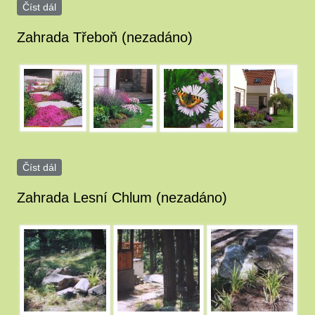
Číst dál
Zahrada Hluboká nad Vltavou (nezadáno)
Zahrada Třeboň (nezadáno)
image_29_0003.JPG
image_29_0004.JPG
image_29_0005.JPG
image_29_0006.JP
Číst dál
Zahrada Třeboň (nezadáno)
Zahrada Lesní Chlum (nezadáno)
image_27.JPG
image_27_0001.JPG
image_27_0002.JPG