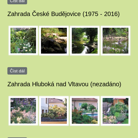
Číst dál
Zahrada Radostice (nezadáno)
Zahrada České Budějovice (1975 - 2016)
image_24_0017.JPG
image_24_0007.JPG
image_24_0008.JPG
image_24_0009.JP
Číst dál
Zahrada České Budějovice (1975 - 2016)
Zahrada Hluboká nad Vltavou (nezadáno)
image_26_0003.JPG
image_26.JPG
image_26_0001.JPG
image_26_0002.JP