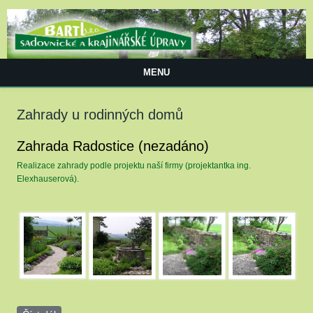
Přejít k hlavnímu obsahu
MENU
Zahrady u rodinných domů
Zahrada Radostice (nezadáno)
Realizace zahrady podle projektu naší firmy (projektantka ing.
Elexhauserová).
P1010063.jpg
P1010062.jpg
P1010057-small.jpg
P1010057.JPG