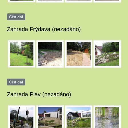
Číst dál
Zahrada Boršov (nezadáno)
Zahrada Frýdava (nezadáno)
image_25_0004.JPG
image_25_0002.JPG
image_25_0001.JPG
image_25.JPG
Číst dál
Zahrada Frýdava (nezadáno)
Zahrada Plav (nezadáno)
image_28_0003.JPG
image_28_0001.JPG
image_28.JPG
image_28_0009.JP