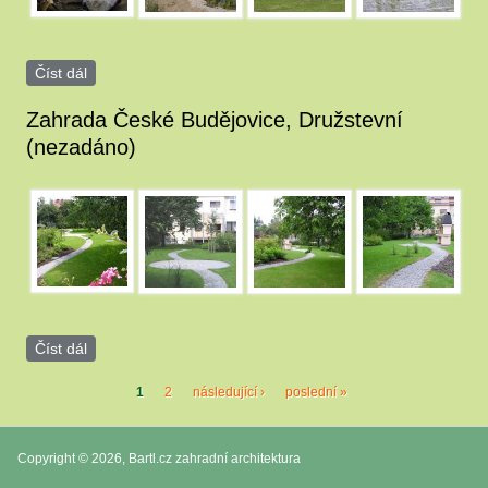
Číst dál
Zahrada Plav (nezadáno)
Zahrada České Budějovice, Družstevní
(nezadáno)
image_31_0002.JPG
image_31_0002b.jpg
image_31_0003.JPG
image_31_0004.JP
Číst dál
Zahrada České Budějovice, Družstevní (nezadáno)
Stránky
1
2
následující ›
poslední »
Copyright © 2026, Bartl.cz zahradní architektura