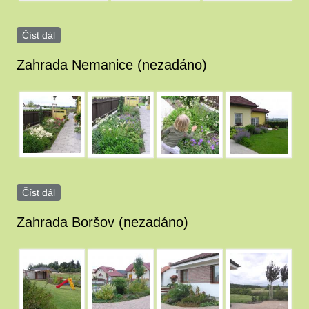
Číst dál
Zahrada Lesní Chlum (nezadáno)
Zahrada Nemanice (nezadáno)
image_30_0003.JPG
image_30_0004.JPG
image_30_0005.JPG
image_30.JPG
Číst dál
Zahrada Nemanice (nezadáno)
Zahrada Boršov (nezadáno)
image_23_0003.JPG
image_23.JPG
image_23_0001.jpg
image_23_0002.JP